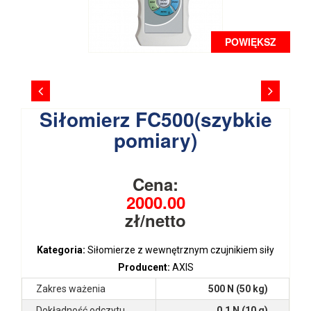
POWIĘKSZ
Siłomierz FC500(szybkie
pomiary)
Cena:
2000.00
zł/netto
Kategoria:
Siłomierze z wewnętrznym czujnikiem siły
Producent:
AXIS
Zakres ważenia
500 N (50 kg)
Dokładność odczytu
0,1 N (10 g)