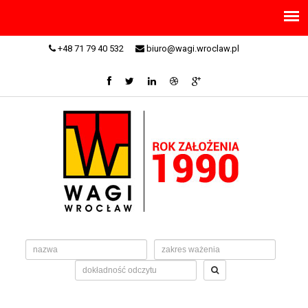
+48 71 79 40 532
biuro@wagi.wroclaw.pl