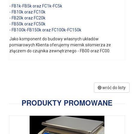
- FB1k-FB5k oraz FC1k-FC5k
- FB10k oraz FC10k
- FB20k oraz FC20k
- FB50k oraz FC50k
- FB100k-FB150k oraz FC100k-FC150k
Jako komponent do budowy własnych układów
pomiarowych Klienta oferujemy miernik siłomierza ze
złączem do czujnika zewnętrznego - FB00 oraz FC00.
wróć do listy
PRODUKTY PROMOWANE