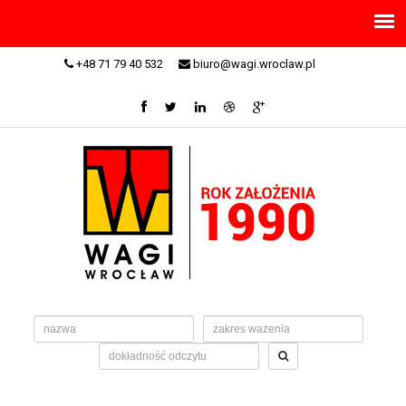
+48 71 79 40 532
biuro@wagi.wroclaw.pl