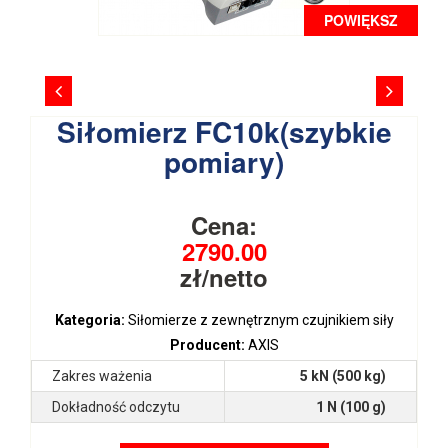
POWIĘKSZ
Siłomierz FC10k(szybkie
pomiary)
Cena:
2790.00
zł/netto
Kategoria:
Siłomierze z zewnętrznym czujnikiem siły
Producent:
AXIS
Zakres ważenia
5 kN (500 kg)
Dokładność odczytu
1 N (100 g)