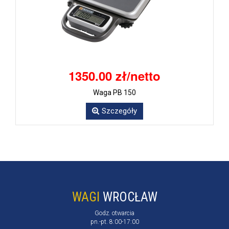
1350.00 zł/netto
Waga PB 150
Szczegóły
WAGI
WROCŁAW
Godz. otwarcia
pn.-pt. 8:00-17:00