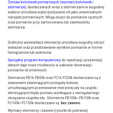
Zestaw końcówek pomiarowych
(
wymiary końcówek i
siłomierza
)
, dostarczanych wraz z siłomierzami w wygodnej
walizce umożliwia wykorzystywanie ich jako uniwersalnych
narzędzi pomiarowych. Mogą służyć do pomiarów ręcznych
oraz pomiarów przy zamocowaniu lub zawieszeniu
siłomierza.
Graficzny wyświetlacz siłomierzy umożliwia wygodny odczyt
wskazań oraz przedstawianie wyników pomiarów w formie
histogramów lub wykresów.
Specjalny program komputerowy
do rejestracji i prezentacji
danych daje nowe możliwości w zakresie obserwacji i
pomiarów sił zmiennych.
Siłomierze FB1k-FB50k oraz FC1k-FC50k dostarczane są z
zawiesiami zawierającymi przeguby kulowe,
umożliwiającymi przeniesienie mierzonej siły na czujnik i
eliminującymi błędy pomiaru wynikające z nieregularnego
obciążania czujnika siły. Siłomierze FB100k i FB150k oraz
FC100k i FC150k dostarczane są
bez zawiesi
.
Wymiary siłomierzy i zawiesi (rysunki do pobrania):