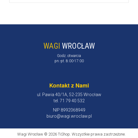
WAGI
WROCŁAW
Godz. otwarcia
pn.-pt. 8:00-17:00
Kontakt z Nami
ul. Pawia 40/1A, 52-235 Wrocław
tel. 71 79 40 532
NIP 8992068949
biuro@wagi.wroclaw.pl
Wagi Wrocław © 2026 TiShop. Wszystkie prawa zastrzeżone.