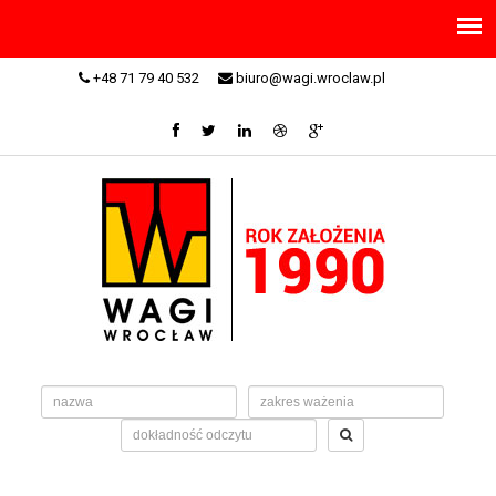
+48 71 79 40 532
biuro@wagi.wroclaw.pl