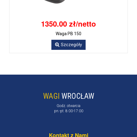
1350.00 zł/netto
Waga PB 150
Szczegóły
WAGI
WROCŁAW
Godz. otwarcia
pn.-pt. 8:00-17:00
Kontakt z Nami