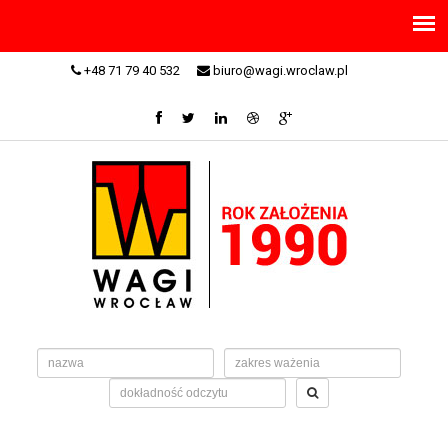
+48 71 79 40 532
biuro@wagi.wroclaw.pl