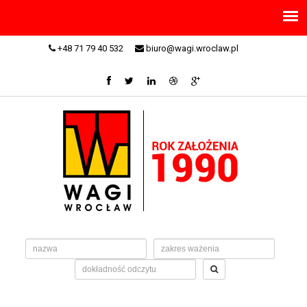
+48 71 79 40 532
biuro@wagi.wroclaw.pl