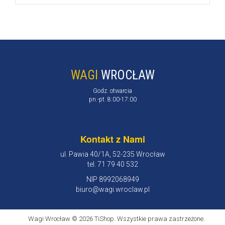
WAGI
WROCŁAW
Godz. otwarcia
pn.-pt. 8:00-17:00
Kontakt z Nami
ul. Pawia 40/1A, 52-235 Wrocław
tel. 71 79 40 532
NIP 8992068949
biuro@wagi.wroclaw.pl
Wagi Wrocław © 2026 TiShop. Wszystkie prawa zastrzeżone.