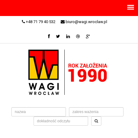
+48 71 79 40 532
biuro@wagi.wroclaw.pl