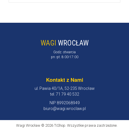
WAGI
WROCŁAW
Godz. otwarcia
pn.-pt. 8:00-17:00
Kontakt z Nami
ul. Pawia 40/1A, 52-235 Wrocław
tel. 71 79 40 532
NIP 8992068949
biuro@wagi.wroclaw.pl
Wagi Wrocław © 2026 TiShop. Wszystkie prawa zastrzeżone.